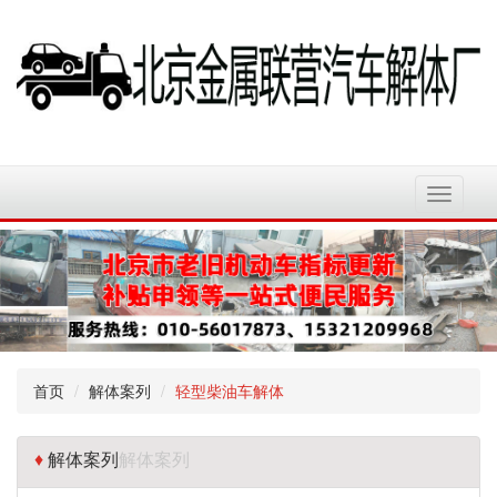
切
换
导
航
首页
解体案列
轻型柴油车解体
♦
解体案列
解体案列